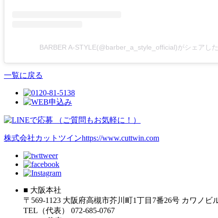
BARBER A-STYLE(@barber_a_style_official)がシェア
一覧に戻る
株式会社カットツイン
https://www.cuttwin.com
■ 大阪本社
〒569-1123 大阪府高槻市芥川町1丁目7番26号 カワノ
TEL（代表） 072-685-0767